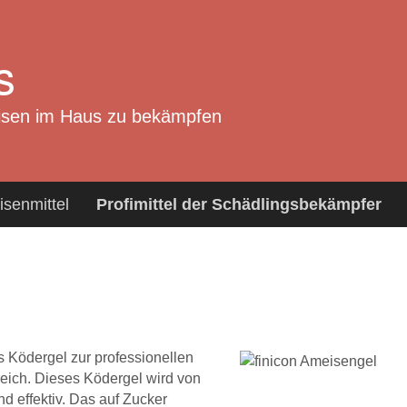
s
eisen im Haus zu bekämpfen
senmittel
Profimittel der Schädlingsbekämpfer
 Ködergel zur professionellen
ich. Dieses Ködergel wird von
d effektiv. Das auf Zucker