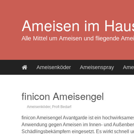
Zum
Hauptinhalt
Ameisen im Hau
springen
Alle Mittel um Ameisen und fliegende Am
Ameisenköder
Ameisenspray
Amei
finicon Ameisengel
Ameisenköder
,
Profi Bedarf
finicon Ameisengel Avantgarde ist ein hochwirksames
Anwendung gegen Ameisen im Innen- und Außenbere
Schädlingsbekämpfern eingesetzt. Es wirkt schnell un