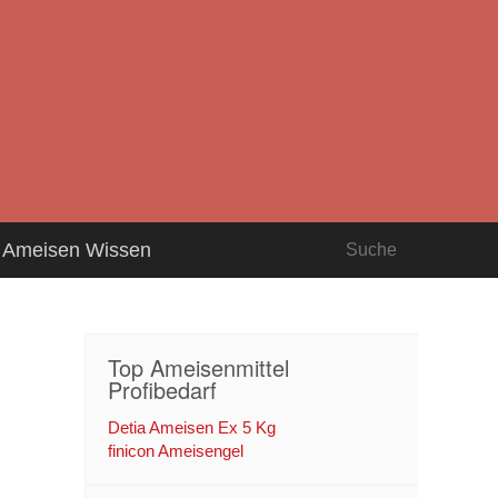
Ameisen Wissen
Top Ameisenmittel
Profibedarf
Detia Ameisen Ex 5 Kg
finicon Ameisengel