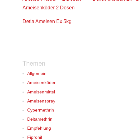
Ameisenköder 2 Dosen
Detia Ameisen Ex 5kg
Beitragsnavigation
Themen
Allgemein
Ameisenköder
Ameisenmittel
Ameisenspray
Cypermethrin
Deltamethrin
Empfehlung
Fipronil